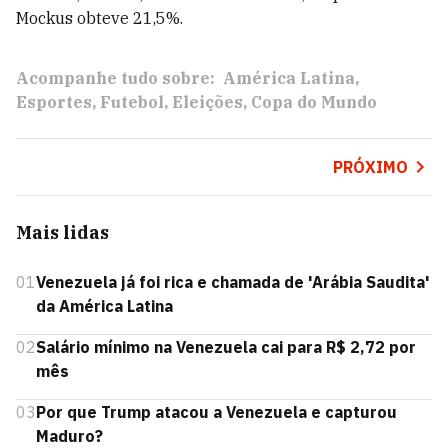
Mockus obteve 21,5%.
Acompanhe tudo sobre:
América Latina
Esportes
Futebol
Eleições
Copa do Mundo
PRÓXIMO
Mais lidas
01
Venezuela já foi rica e chamada de 'Arábia Saudita'
da América Latina
02
Salário mínimo na Venezuela cai para R$ 2,72 por
mês
03
Por que Trump atacou a Venezuela e capturou
Maduro?