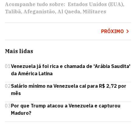
Acompanhe tudo sobre:
Estados Unidos (EUA)
Talibã
Afeganistão
Al Qaeda
Militares
PRÓXIMO
Mais lidas
01
Venezuela já foi rica e chamada de 'Arábia Saudita'
da América Latina
02
Salário mínimo na Venezuela cai para R$ 2,72 por
mês
03
Por que Trump atacou a Venezuela e capturou
Maduro?