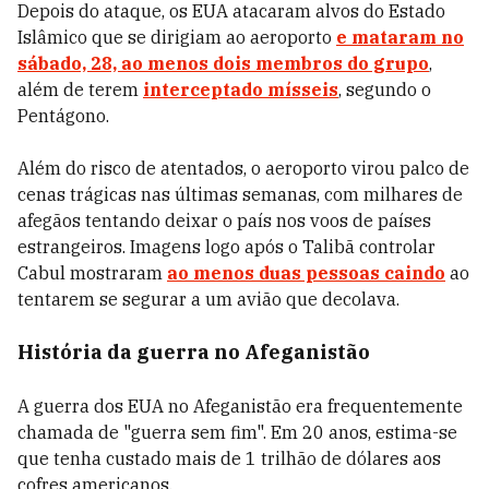
Depois do ataque, os EUA atacaram alvos do Estado
Islâmico que se dirigiam ao aeroporto
e mataram no
sábado, 28, ao menos dois membros do grupo
,
além de terem
interceptado mísseis
, segundo o
Pentágono.
Além do risco de atentados, o aeroporto virou palco de
cenas trágicas nas últimas semanas, com milhares de
afegãos tentando deixar o país nos voos de países
estrangeiros. Imagens logo após o Talibã controlar
Cabul mostraram
ao menos duas pessoas caindo
ao
tentarem se segurar a um avião que decolava.
História da guerra no Afeganistão
A guerra dos EUA no Afeganistão era frequentemente
chamada de "guerra sem fim". Em 20 anos, estima-se
que tenha custado mais de 1 trilhão de dólares aos
cofres americanos.