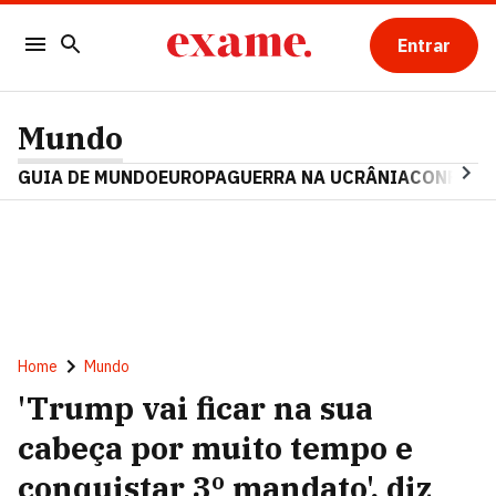
Entrar
Mundo
GUIA DE MUNDO
EUROPA
GUERRA NA UCRÂNIA
CONFLITO
Home
Mundo
'Trump vai ficar na sua
cabeça por muito tempo e
conquistar 3º mandato', diz