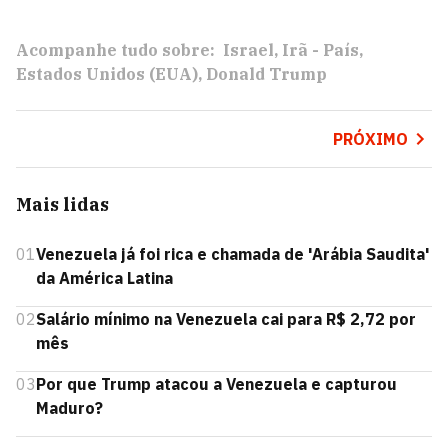
Acompanhe tudo sobre:
Israel
Irã - País
Estados Unidos (EUA)
Donald Trump
PRÓXIMO
Mais lidas
01
Venezuela já foi rica e chamada de 'Arábia Saudita'
da América Latina
02
Salário mínimo na Venezuela cai para R$ 2,72 por
mês
03
Por que Trump atacou a Venezuela e capturou
Maduro?