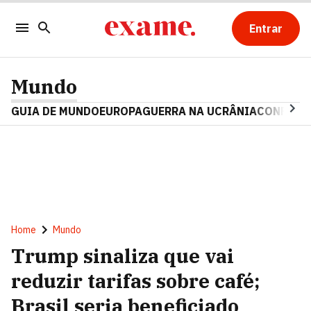
Entrar
Mundo
GUIA DE MUNDO
EUROPA
GUERRA NA UCRÂNIA
CONFLITO
Home
Mundo
Trump sinaliza que vai
reduzir tarifas sobre café;
Brasil seria beneficiado