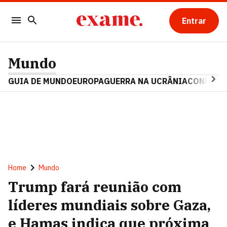
Entrar
Mundo
GUIA DE MUNDO
EUROPA
GUERRA NA UCRÂNIA
CONFLITO
Home
Mundo
Trump fará reunião com
líderes mundiais sobre Gaza,
e Hamas indica que próxima