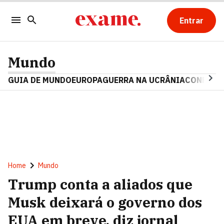
Entrar
Mundo
GUIA DE MUNDO
EUROPA
GUERRA NA UCRÂNIA
CONFLITO
Home
Mundo
Trump conta a aliados que
Musk deixará o governo dos
EUA em breve, diz jornal