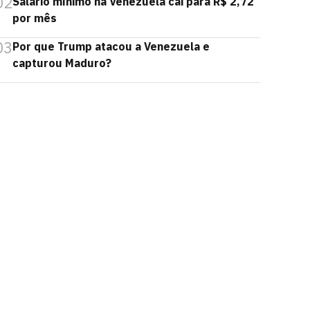
02
Salário mínimo na Venezuela cai para R$ 2,72
por mês
03
Por que Trump atacou a Venezuela e
capturou Maduro?