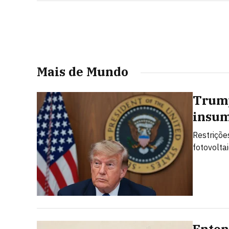
Mais de Mundo
Trump
insum
Restriçõe
fotovolta