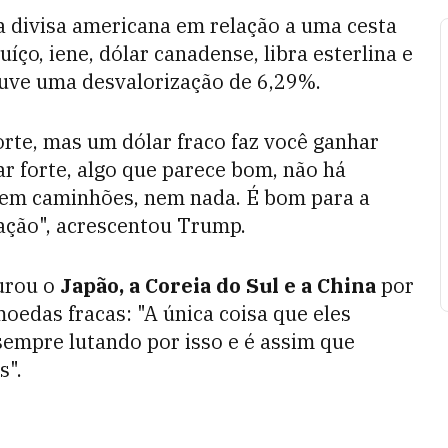
a divisa americana em relação a uma cesta
íço, iene, dólar canadense, libra esterlina e
uve uma desvalorização de 6,29%.
rte, mas um dólar fraco faz você ganhar
r forte, algo que parece bom, não há
 nem caminhões, nem nada. É bom para a
flação", acrescentou Trump.
surou o
Japão, a Coreia do Sul e a China
por
oedas fracas: "A única coisa que eles
empre lutando por isso e é assim que
s".