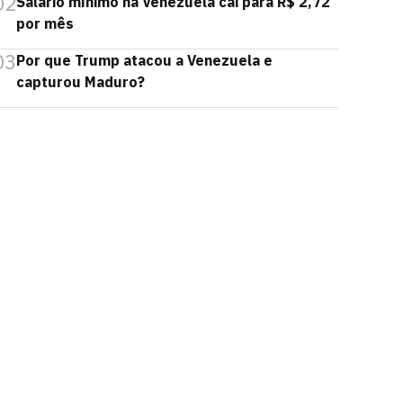
02
Salário mínimo na Venezuela cai para R$ 2,72
por mês
03
Por que Trump atacou a Venezuela e
capturou Maduro?