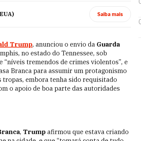
(EUA)
Saiba mais
ald Trump
, anunciou o envio da
Guarda
emphis, no estado do Tennessee, sob
e “níveis tremendos de crimes violentos”, e
Casa Branca para assumir um protagonismo
as tropas, embora tenha sido requisitado
om o apoio de boa parte das autoridades
Branca
,
Trump
afirmou que estava criando
me na cidade, e que “tomará conta de tudo,