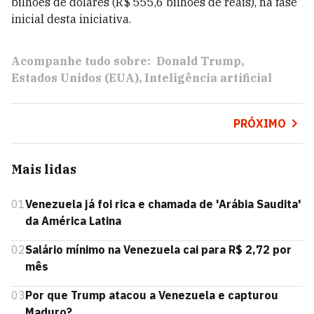
bilhões de dólares (R$ 555,6 bilhões de reais), na fase
inicial desta iniciativa.
Acompanhe tudo sobre:
Donald Trump
Estados Unidos (EUA)
Inteligência artificial
PRÓXIMO
Mais lidas
01
Venezuela já foi rica e chamada de 'Arábia Saudita'
da América Latina
02
Salário mínimo na Venezuela cai para R$ 2,72 por
mês
03
Por que Trump atacou a Venezuela e capturou
Maduro?