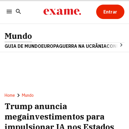
Entrar
Mundo
GUIA DE MUNDO
EUROPA
GUERRA NA UCRÂNIA
CONFLITO
Home
Mundo
Trump anuncia
megainvestimentos para
impulsionar IA nos Estados