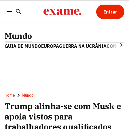
Entrar
Mundo
GUIA DE MUNDO
EUROPA
GUERRA NA UCRÂNIA
CONFLITO
Home
Mundo
Trump alinha-se com Musk e
apoia vistos para
trabalhadores qualificados