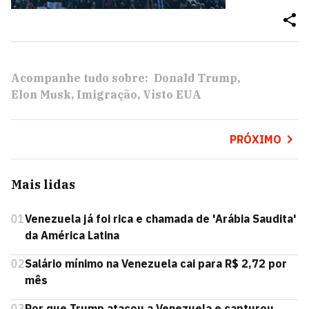
Acompanhe tudo sobre:
Donald Trump
Elon Musk
Imigração
Visto EUA
PRÓXIMO
Mais lidas
01
Venezuela já foi rica e chamada de 'Arábia Saudita'
da América Latina
02
Salário mínimo na Venezuela cai para R$ 2,72 por
mês
03
Por que Trump atacou a Venezuela e capturou