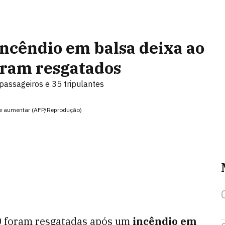
incêndio em balsa deixa ao
oram resgatados
assageiros e 35 tripulantes
de aumentar (AFP/Reprodução)
 foram resgatadas após um
incêndio em