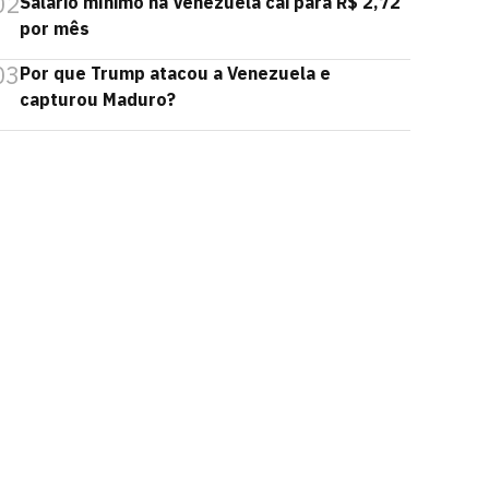
02
Salário mínimo na Venezuela cai para R$ 2,72
por mês
03
Por que Trump atacou a Venezuela e
capturou Maduro?