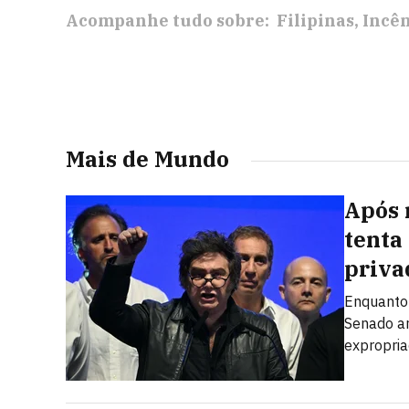
Acompanhe tudo sobre:
Filipinas
Incê
Mais de Mundo
Após 
tenta
priva
Enquanto 
Senado ar
expropria