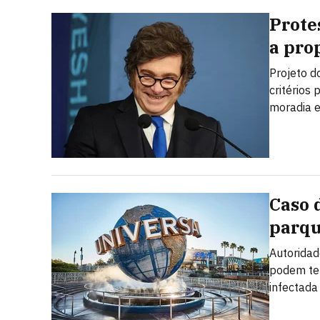
Prote
a prop
Projeto d
critérios
moradia e
Caso 
parqu
Autoridad
podem ter
infectada