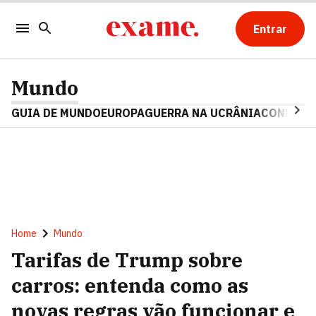
Entrar
Mundo
GUIA DE MUNDO
EUROPA
GUERRA NA UCRÂNIA
CONFLITO
Home
Mundo
Tarifas de Trump sobre
carros: entenda como as
novas regras vão funcionar e