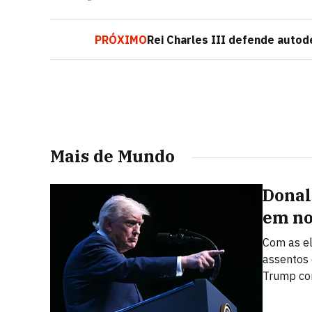
PRÓXIMO
Rei Charles III defende auto
Mais de Mundo
Donal
em n
Com as el
assentos 
Trump cor