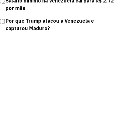
02
Salário mínimo na Venezuela cai para R$ 2,72
por mês
03
Por que Trump atacou a Venezuela e
capturou Maduro?