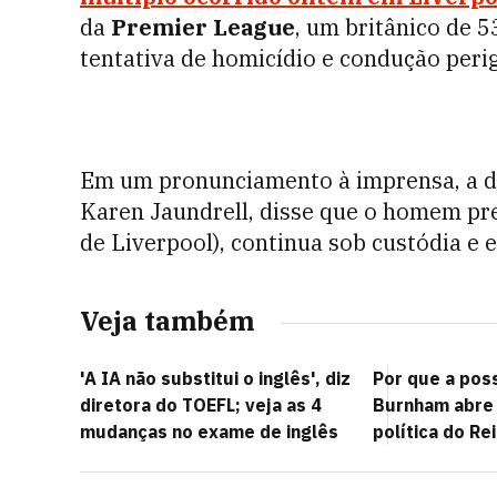
da
Premier League
, um britânico de 5
tentativa de homicídio e condução perig
Em um pronunciamento à imprensa, a de
Karen Jaundrell, disse que o homem pre
de Liverpool), continua sob custódia e 
Veja também
'A IA não substitui o inglês', diz
Por que a pos
diretora do TOEFL; veja as 4
Burnham abre 
mudanças no exame de inglês
política do Re