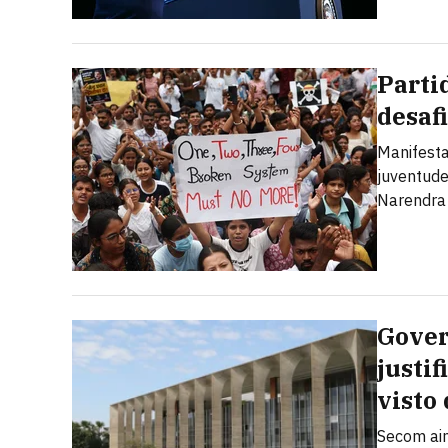
Parti
desaf
Manifesta
juventude
Narendra
Govern
justi
visto
Secom ain