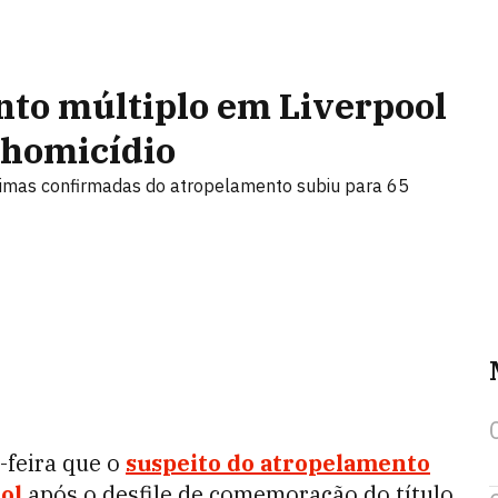
nto múltiplo em Liverpool
e homicídio
imas confirmadas do atropelamento subiu para 65
a-feira que o
suspeito do atropelamento
ol
após o desfile de comemoração do título