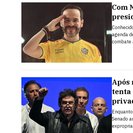
Com Mi
presi
Conhecido
agenda de
combate 
Após 
tenta
priva
Enquanto 
Senado ar
expropria