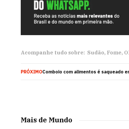
Acompanhe tudo sobre:
Sudão
Fome
O
PRÓXIMO
Comboio com alimentos é saqueado em
israelense
Mais de Mundo