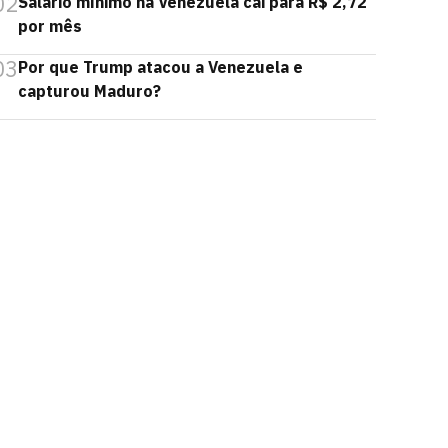
02
Salário mínimo na Venezuela cai para R$ 2,72
por mês
03
Por que Trump atacou a Venezuela e
capturou Maduro?