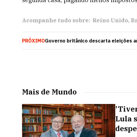
Acompanhe tudo sobre:
Reino Unido
B
PRÓXIMO
Governo britânico descarta eleições a
ministra
Mais de Mundo
'Tive
Lula 
despe