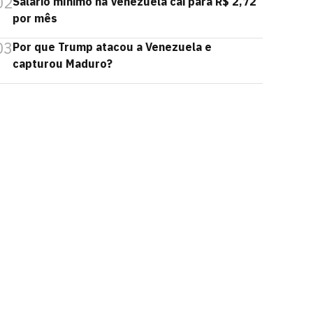
02
Salário mínimo na Venezuela cai para R$ 2,72
por mês
03
Por que Trump atacou a Venezuela e
capturou Maduro?