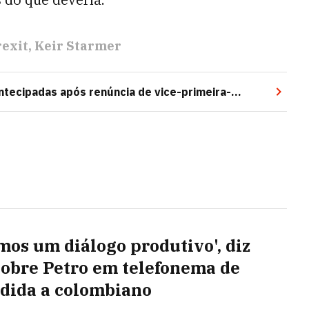
rexit
Keir Starmer
ntecipadas após renúncia de vice-primeira-
mos um diálogo produtivo', diz
sobre Petro em telefonema de
dida a colombiano