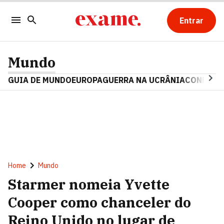
Entrar
Mundo
GUIA DE MUNDO
EUROPA
GUERRA NA UCRÂNIA
CONFLITO
Home
Mundo
Starmer nomeia Yvette
Cooper como chanceler do
Reino Unido no lugar de