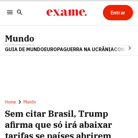
Entrar
Mundo
GUIA DE MUNDO
EUROPA
GUERRA NA UCRÂNIA
CONFLITO
Home
Mundo
Sem citar Brasil, Trump
afirma que só irá abaixar
tarifas se países abrirem