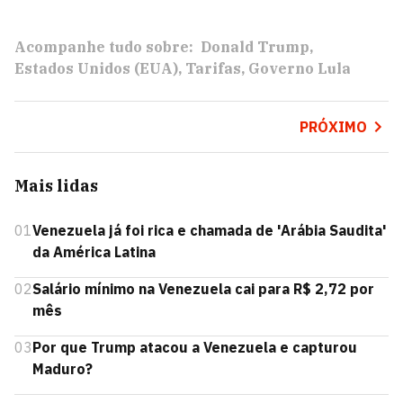
Acompanhe tudo sobre:
Donald Trump
Estados Unidos (EUA)
Tarifas
Governo Lula
PRÓXIMO
Mais lidas
01
Venezuela já foi rica e chamada de 'Arábia Saudita'
da América Latina
02
Salário mínimo na Venezuela cai para R$ 2,72 por
mês
03
Por que Trump atacou a Venezuela e capturou
Maduro?