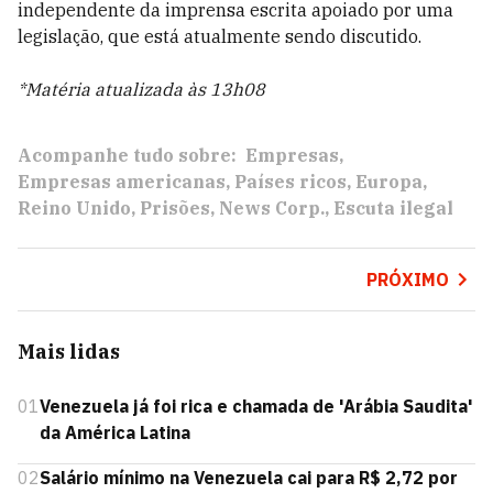
independente da imprensa escrita apoiado por uma
legislação, que está atualmente sendo discutido.
*Matéria atualizada às 13h08
Acompanhe tudo sobre:
Empresas
Empresas americanas
Países ricos
Europa
Reino Unido
Prisões
News Corp.
Escuta ilegal
PRÓXIMO
Mais lidas
01
Venezuela já foi rica e chamada de 'Arábia Saudita'
da América Latina
02
Salário mínimo na Venezuela cai para R$ 2,72 por