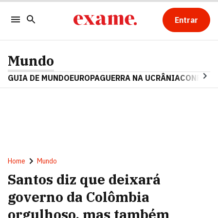
Entrar
Mundo
GUIA DE MUNDO
EUROPA
GUERRA NA UCRÂNIA
CONFLITO
Home
Mundo
Santos diz que deixará
governo da Colômbia
orgulhoso, mas também