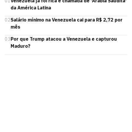
01
Venezuela já foi rica e chamada de 'Arábia Saudita'
da América Latina
02
Salário mínimo na Venezuela cai para R$ 2,72 por
mês
03
Por que Trump atacou a Venezuela e capturou
Maduro?