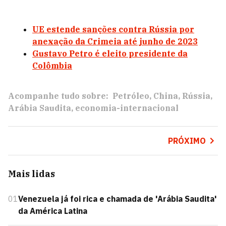
UE estende sanções contra Rússia por
anexação da Crimeia até junho de 2023
Gustavo Petro é eleito presidente da
Colômbia
Acompanhe tudo sobre:
Petróleo
China
Rússia
Arábia Saudita
economia-internacional
PRÓXIMO
Mais lidas
01
Venezuela já foi rica e chamada de 'Arábia Saudita'
da América Latina