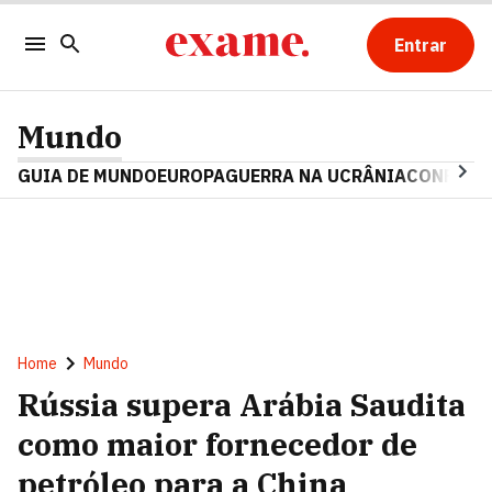
Entrar
Mundo
GUIA DE MUNDO
EUROPA
GUERRA NA UCRÂNIA
CONFLITO
Home
Mundo
Rússia supera Arábia Saudita
como maior fornecedor de
petróleo para a China