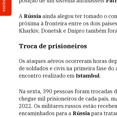
Pesquisa
posição de um sistema antimísseis
Patr
A
Rússia
ainda alegou ter tomado o cont
próxima à fronteira entre os dois paíse
Kharkiv, Donetsk e Dnipro também for
Troca de prisioneiros
Os ataques aéreos ocorreram horas de
de soldados e civis na primeira fase d
encontro realizado em
Istambul
.
Na sexta, 390 pessoas foram trocadas de
chegue mil prisioneiros de cada país, m
2022. Os militares russos estão receben
encaminhados para a
Rússia
para trata