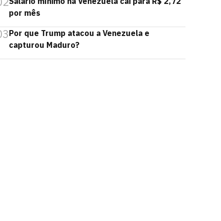
02
Salário mínimo na Venezuela cai para R$ 2,72
por mês
03
Por que Trump atacou a Venezuela e
capturou Maduro?