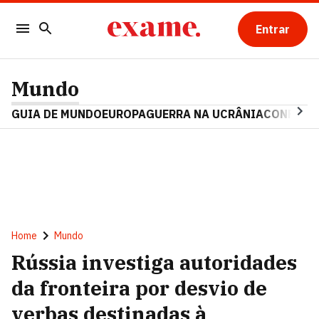
Entrar
Mundo
GUIA DE MUNDO
EUROPA
GUERRA NA UCRÂNIA
CONFLITO
Home
Mundo
Rússia investiga autoridades
da fronteira por desvio de
verbas destinadas à