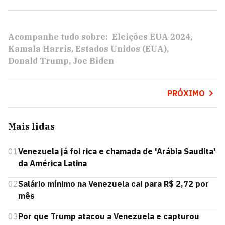
Acompanhe tudo sobre:
Eleições EUA 2024
Kamala Harris
Estados Unidos (EUA)
Donald Trump
Joe Biden
PRÓXIMO
Mais lidas
01
Venezuela já foi rica e chamada de 'Arábia Saudita'
da América Latina
02
Salário mínimo na Venezuela cai para R$ 2,72 por
mês
03
Por que Trump atacou a Venezuela e capturou