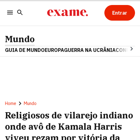
Entrar
Mundo
GUIA DE MUNDO
EUROPA
GUERRA NA UCRÂNIA
CONFLITO
Home
Mundo
Religiosos de vilarejo indiano
onde avô de Kamala Harris
viveu rezam por vitória da