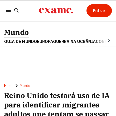
Entrar
Mundo
GUIA DE MUNDO
EUROPA
GUERRA NA UCRÂNIA
CONFLITO
Home
Mundo
Reino Unido testará uso de IA
para identificar migrantes
adultos que tentam se passar