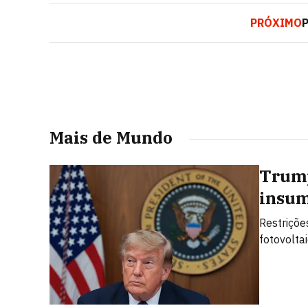
PRÓXIMO
P
Mais de Mundo
Trump
insum
Restriçõe
fotovolta