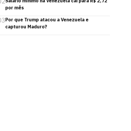
02
Salário mínimo na Venezuela cai para R$ 2,72
por mês
03
Por que Trump atacou a Venezuela e
capturou Maduro?