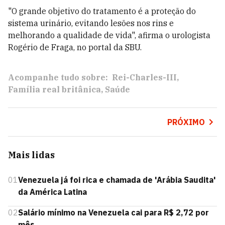
"O grande objetivo do tratamento é a proteção do
sistema urinário, evitando lesões nos rins e
melhorando a qualidade de vida", afirma o urologista
Rogério de Fraga, no portal da SBU.
Acompanhe tudo sobre:
Rei-Charles-III
Família real britânica
Saúde
PRÓXIMO
Mais lidas
01
Venezuela já foi rica e chamada de 'Arábia Saudita'
da América Latina
02
Salário mínimo na Venezuela cai para R$ 2,72 por
mês