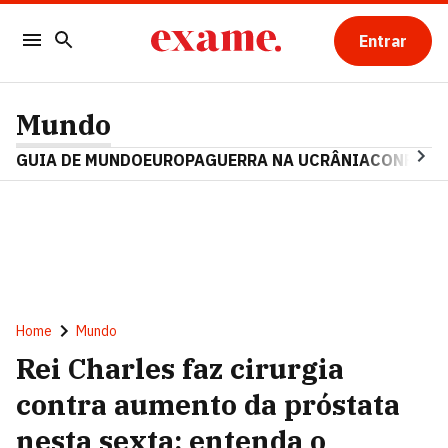
Entrar
Mundo
GUIA DE MUNDO
EUROPA
GUERRA NA UCRÂNIA
CONFLITO
Home
Mundo
Rei Charles faz cirurgia
contra aumento da próstata
nesta sexta; entenda o