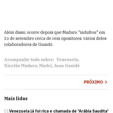
Além disso, ocorre depois que Maduro "indultou" em
1o de setembro cerca de cem opositores, vários deles
colaboradores de Guaidó.
Acompanhe tudo sobre:
Venezuela
Nicolás Maduro
Madri
Juan Guaidó
PRÓXIMO
Mais lidas
01
Venezuela já foi rica e chamada de 'Arábia Saudita'