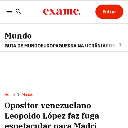
Entrar
Mundo
GUIA DE MUNDO
EUROPA
GUERRA NA UCRÂNIA
CONFLITO
Home
Mundo
Opositor venezuelano
Leopoldo López faz fuga
espetacular para Madri