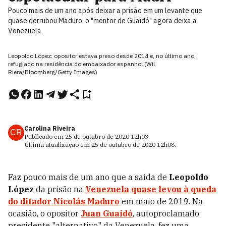
Pouco mais de um ano após deixar a prisão em um levante que
quase derrubou Maduro, o "mentor de Guaidó" agora deixa a
Venezuela
Leopoldo López: opositor estava preso desde 2014 e, no último ano,
refugiado na residência do embaixador espanhol (Wil
Riera/Bloomberg/Getty Images)
Carolina Riveira
CR
Publicado em
25 de outubro de 2020
12h03
.
Última atualização em
25 de outubro de 2020
12h08
.
Faz pouco mais de um ano que a saída de
Leopoldo
López
da prisão na
Venezuela
quase levou à queda
do ditador Nicolás Maduro
em maio de 2019. Na
ocasião, o opositor
Juan Guaidó
, autoproclamado
presidente "alternativo" da Venezuela, fez uma