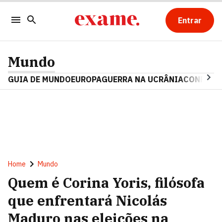
Entrar
Mundo
GUIA DE MUNDO
EUROPA
GUERRA NA UCRÂNIA
CONFLITO
Home
Mundo
Quem é Corina Yoris, filósofa
que enfrentará Nicolás
Maduro nas eleições na