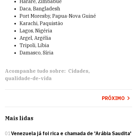
Harare, Zimbábue
Daca, Bangladesh
Port Moresby, Papua-Nova Guiné
Karachi, Paquistão
Lagos, Nigéria
Argel, Argélia
Tripoli, Líbia
Damasco, Síria
Acompanhe tudo sobre:
Cidades
qualidade-de-vida
PRÓXIMO
Mais lidas
01
Venezuela já foi rica e chamada de 'Arábia Saudita'