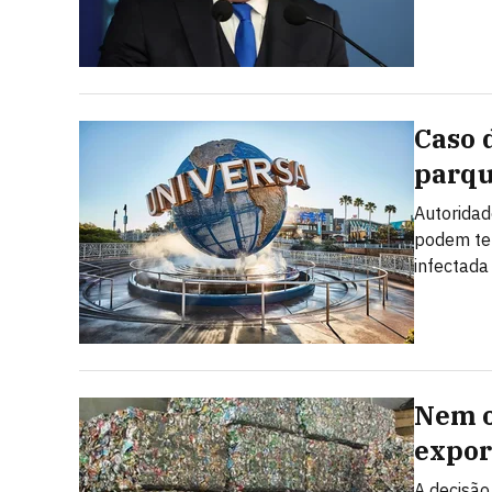
Caso 
parqu
Autoridad
podem ter
infectada
Nem o
expor
A decisão