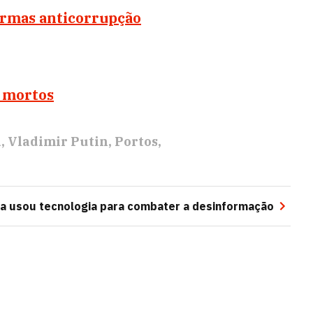
ormas anticorrupção
8 mortos
a
Vladimir Putin
Portos
ia usou tecnologia para combater a desinformação