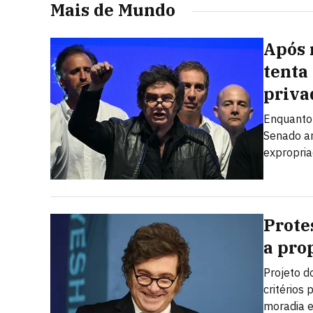
Mais de Mundo
Após 
tenta
priva
Enquanto 
Senado ar
expropria
Prote
a prop
Projeto d
critérios
moradia e