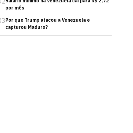
02
Salário mínimo na Venezuela cai para R$ 2,72
por mês
03
Por que Trump atacou a Venezuela e
capturou Maduro?