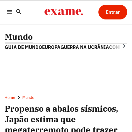
Entrar
Mundo
GUIA DE MUNDO
EUROPA
GUERRA NA UCRÂNIA
CONFLITO
Home
Mundo
Propenso a abalos sísmicos,
Japão estima que
megaterremoto pode trazer