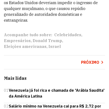
os Estados Unidos deveriam impedir o ingresso de
qualquer muçulmano, o que causou repúdio
generalizado de autoridades domésticas e
estrangeiras.
Acompanhe tudo sobre:
Celebridades
Empresários
Donald Trump
Eleições americanas
Israel
PRÓXIMO
Mais lidas
01
Venezuela já foi rica e chamada de 'Arábia Saudita'
da América Latina
02
Salário mínimo na Venezuela cai para R$ 2,72 por