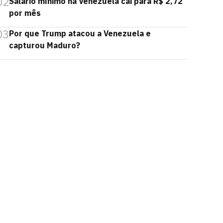
02
Salário mínimo na Venezuela cai para R$ 2,72
por mês
03
Por que Trump atacou a Venezuela e
capturou Maduro?