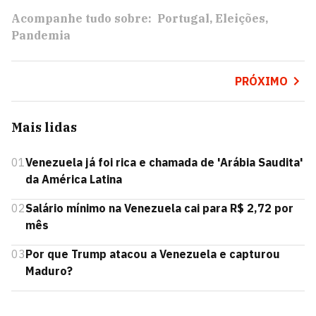
Acompanhe tudo sobre:
Portugal
Eleições
Pandemia
PRÓXIMO
Mais lidas
01
Venezuela já foi rica e chamada de 'Arábia Saudita'
da América Latina
02
Salário mínimo na Venezuela cai para R$ 2,72 por
mês
03
Por que Trump atacou a Venezuela e capturou
Maduro?