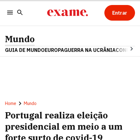
Entrar
Mundo
GUIA DE MUNDO
EUROPA
GUERRA NA UCRÂNIA
CONFLITO
Home
Mundo
Portugal realiza eleição
presidencial em meio a um
forte surto de covid-19