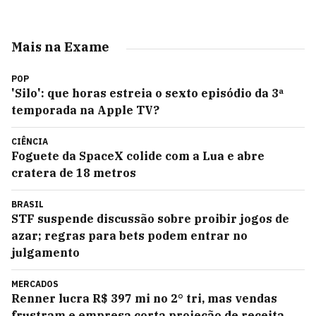
Mais na Exame
POP
'Silo': que horas estreia o sexto episódio da 3ª
temporada na Apple TV?
CIÊNCIA
Foguete da SpaceX colide com a Lua e abre
cratera de 18 metros
BRASIL
STF suspende discussão sobre proibir jogos de
azar; regras para bets podem entrar no
julgamento
MERCADOS
Renner lucra R$ 397 mi no 2° tri, mas vendas
frustram e empresa corta projeção de receita