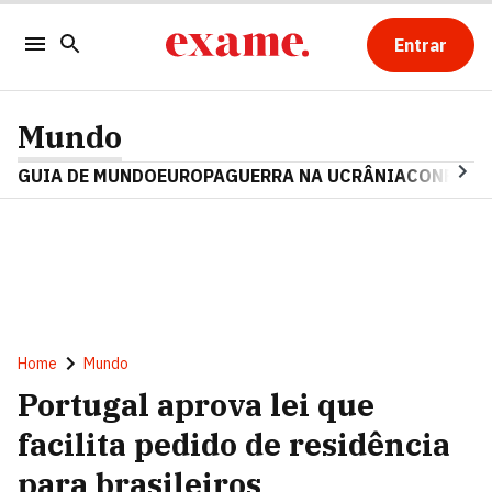
Entrar
Mundo
GUIA DE MUNDO
EUROPA
GUERRA NA UCRÂNIA
CONFLITO
Home
Mundo
Portugal aprova lei que
facilita pedido de residência
para brasileiros