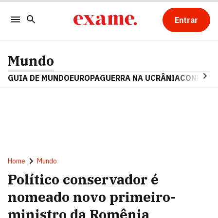
Entrar
Mundo
GUIA DE MUNDO
EUROPA
GUERRA NA UCRÂNIA
CONFLITO
Home
Mundo
Político conservador é
nomeado novo primeiro-
ministro da Romênia