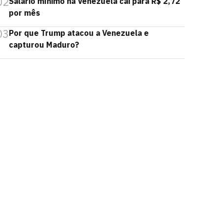
02
Salário mínimo na Venezuela cai para R$ 2,72
por mês
03
Por que Trump atacou a Venezuela e
capturou Maduro?