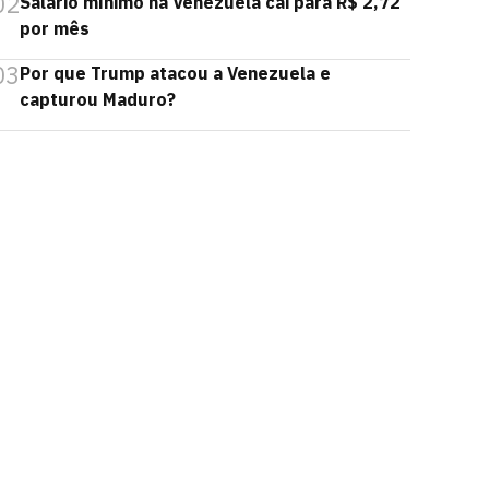
02
Salário mínimo na Venezuela cai para R$ 2,72
por mês
03
Por que Trump atacou a Venezuela e
capturou Maduro?