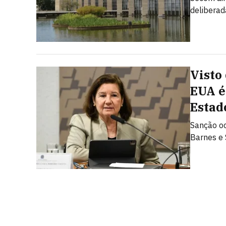
deliberad
Visto
EUA é
Estad
Sanção oc
Barnes e