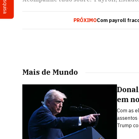
Pesquisa
PRÓXIMO
Com payroll frac
Mais de Mundo
Donal
em n
Com as el
assentos 
Trump cor