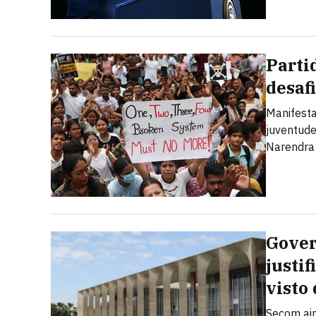
Parti
desaf
Manifesta
juventude
Narendra
Govern
justi
visto
Secom ain