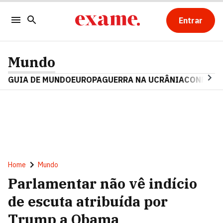
Entrar
Mundo
GUIA DE MUNDO
EUROPA
GUERRA NA UCRÂNIA
CONFLITO
Home
Mundo
Parlamentar não vê indício
de escuta atribuída por
Trump a Obama