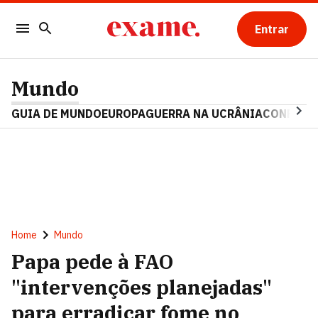
Entrar
Mundo
GUIA DE MUNDO
EUROPA
GUERRA NA UCRÂNIA
CONFLITO
Home
Mundo
Papa pede à FAO
"intervenções planejadas"
para erradicar fome no