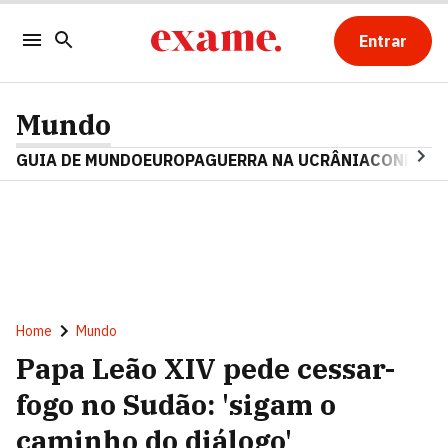
Entrar
Mundo
GUIA DE MUNDO
EUROPA
GUERRA NA UCRÂNIA
CONFLITO
Home
Mundo
Papa Leão XIV pede cessar-
fogo no Sudão: 'sigam o
caminho do diálogo'