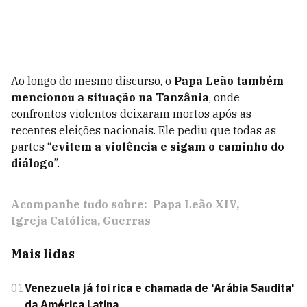
Ao longo do mesmo discurso, o
Papa Leão
também
mencionou a situação na Tanzânia
, onde
confrontos violentos deixaram mortos após as
recentes eleições nacionais. Ele pediu que todas as
partes “
evitem a violência e sigam o caminho do
diálogo
”.
Acompanhe tudo sobre:
Papa Leão XIV
Igreja Católica
Guerras
Mais lidas
01
Venezuela já foi rica e chamada de 'Arábia Saudita'
da América Latina