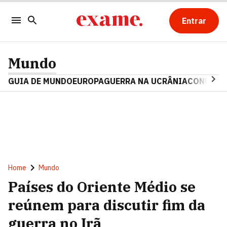
Entrar
Mundo
GUIA DE MUNDO
EUROPA
GUERRA NA UCRÂNIA
CONFLITO
Home
Mundo
Países do Oriente Médio se
reúnem para discutir fim da
guerra no Irã