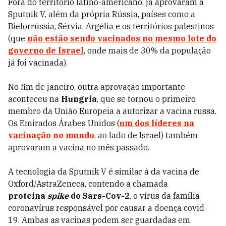
Fora do território latino-americano, já aprovaram a
Sputnik V, além da própria Rússia, países como a
Bielorrússia, Sérvia, Argélia e os territórios palestinos
(que
não estão sendo vacinados no mesmo lote do
governo de Israel
, onde mais de 30% da população
já foi vacinada).
No fim de janeiro, outra aprovação importante
aconteceu na
Hungria
, que se tornou o primeiro
membro da União Europeia a autorizar a vacina russa.
Os Emirados Árabes Unidos (
um dos líderes na
vacinação no mundo
, ao lado de Israel) também
aprovaram a vacina no mês passado.
A tecnologia da Sputnik V é similar à da vacina de
Oxford/AstraZeneca, contendo a chamada
proteína
spike
do Sars-Cov-2
, o vírus da família
coronavírus responsável por causar a doença covid-
19. Ambas as vacinas podem ser guardadas em