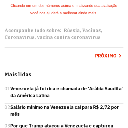
Clicando em um dos números acima e finalizando sua avaliação
você nos ajudará a melhorar ainda mais.
Acompanhe tudo sobre:
Rússia
Vacinas
Coronavírus
vacina contra coronavírus
PRÓXIMO
Mais lidas
01
Venezuela já foi rica e chamada de 'Arábia Saudita'
da América Latina
02
Salário mínimo na Venezuela cai para R$ 2,72 por
mês
03
Por que Trump atacou a Venezuela e capturou