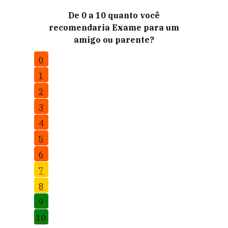
De 0 a 10 quanto você
recomendaria Exame para um
amigo ou parente?
0
1
2
3
4
5
6
7
8
9
10