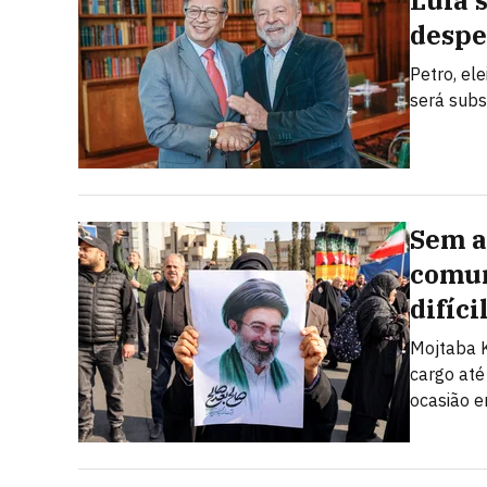
Lula 
despe
Petro, el
será subs
Sem a
comun
difíci
Mojtaba K
cargo até
ocasião e