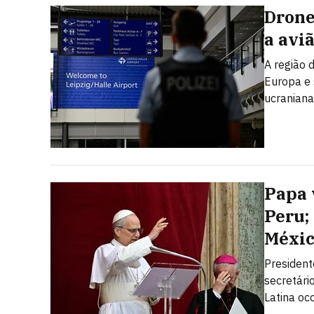
Drone
a avi
A região 
Europa e
ucraniana
Papa 
Peru;
Méxi
President
secretári
Latina oc