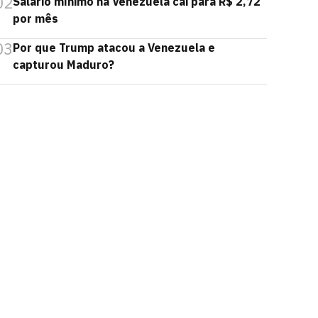
02
Salário mínimo na Venezuela cai para R$ 2,72
por mês
03
Por que Trump atacou a Venezuela e
capturou Maduro?