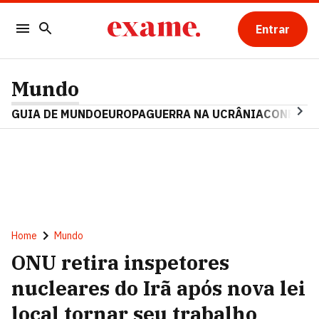
Entrar
Mundo
GUIA DE MUNDO
EUROPA
GUERRA NA UCRÂNIA
CONFLITO
Home
Mundo
ONU retira inspetores
nucleares do Irã após nova lei
local tornar seu trabalho