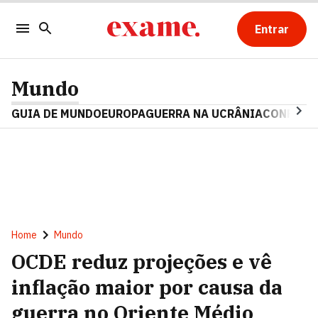
Entrar
Mundo
GUIA DE MUNDO
EUROPA
GUERRA NA UCRÂNIA
CONFLITO
Home
Mundo
OCDE reduz projeções e vê
inflação maior por causa da
guerra no Oriente Médio