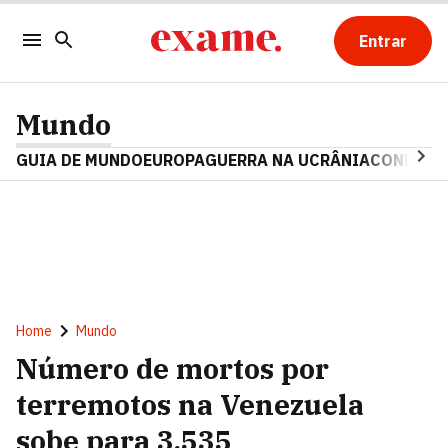
Entrar
Mundo
GUIA DE MUNDO
EUROPA
GUERRA NA UCRÂNIA
CONFLITO
Home
Mundo
Número de mortos por
terremotos na Venezuela
sobe para 3.535