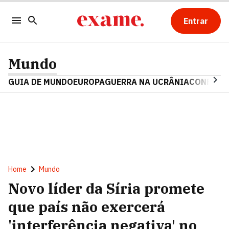
Entrar
Mundo
GUIA DE MUNDO
EUROPA
GUERRA NA UCRÂNIA
CONFLITO
Home
Mundo
Novo líder da Síria promete
que país não exercerá
'interferência negativa' no