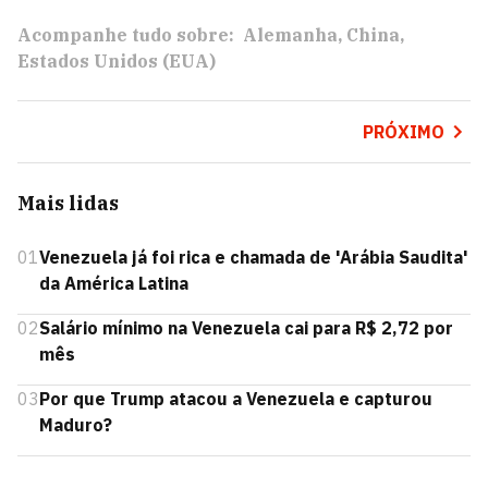
Acompanhe tudo sobre:
Alemanha
China
Estados Unidos (EUA)
PRÓXIMO
Mais lidas
01
Venezuela já foi rica e chamada de 'Arábia Saudita'
da América Latina
02
Salário mínimo na Venezuela cai para R$ 2,72 por
mês
03
Por que Trump atacou a Venezuela e capturou
Maduro?