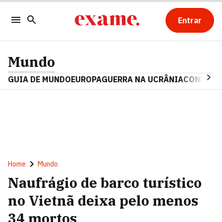
Entrar
Mundo
GUIA DE MUNDO
EUROPA
GUERRA NA UCRÂNIA
CONFLITO
Home
Mundo
Naufrágio de barco turístico
no Vietnã deixa pelo menos
34 mortos